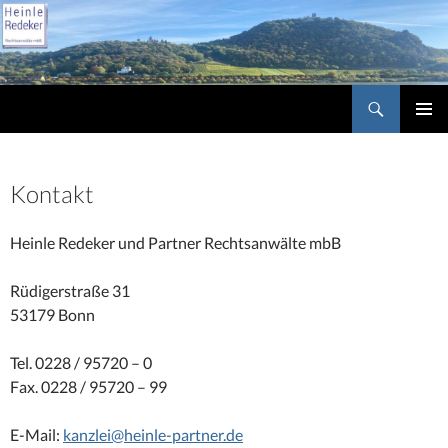
Suchen
Heinle Redeker und Partner Rechtsanwälte mbB
Springe
Primäres
zum
Menü
Inhalt
Kontakt
Heinle Redeker und Partner Rechtsanwälte mbB
Rüdigerstraße 31
53179 Bonn
Tel. 0228 / 95720 – 0
Fax. 0228 / 95720 – 99
E-Mail:
kanzlei@heinle-partner.de